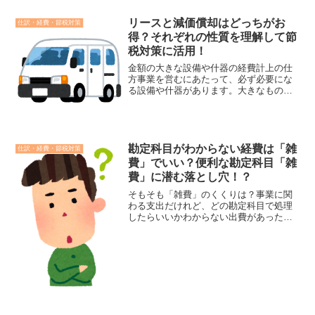
しているかと思います。「領収書、お茶
代で」と一口に言っても、目的次第で勘
リースと減価償却はどっちがお
定科目が変わってきます。様...
仕訳・経費・節税対策
得？それぞれの性質を理解して節
税対策に活用！
金額の大きな設備や什器の経費計上の仕
方事業を営むにあたって、必ず必要にな
る設備や什器があります。大きなものに
なると金額もかさばり、出費もさること
ながらその経費は事業の利益を一時的だ
としても大きく削ります。そのような高
額の設備や什器は使い捨て...
勘定科目がわからない経費は「雑
仕訳・経費・節税対策
費」でいい？便利な勘定科目「雑
費」に潜む落とし穴！？
そもそも「雑費」のくくりは？事業に関
わる支出だけれど、どの勘定科目で処理
したらいいかわからない出費があったと
きに活躍してくれる勘定科目が「雑費」
です。ですが、この「雑費」はどのよう
な経費が対象になるのでしょうか？雑費
とは、費用のうち他のどの...