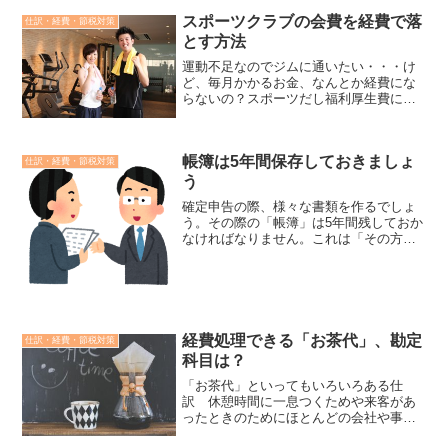
ます。・「預金(普通預金...
スポーツクラブの会費を経費で落
仕訳・経費・節税対策
とす方法
運動不足なのでジムに通いたい・・・け
ど、毎月かかるお金、なんとか経費にな
らないの？スポーツだし福利厚生費にな
るのでは？そこで、スポーツクラブの会
費を経費にできるのかどうか調べてみま
した。フリーランス・個人事業主の場合
帳簿は5年間保存しておきましょ
残念ながらダメ。ダメなの...
仕訳・経費・節税対策
う
確定申告の際、様々な書類を作るでしょ
う。その際の「帳簿」は5年間残しておか
なければなりません。これは「その方が
良い」というものではなく法律によって
定められているのです。また、法律云々
を抜きにしても5年間残しておくことが自
分の身を守ることにも...
経費処理できる「お茶代」、勘定
仕訳・経費・節税対策
科目は？
「お茶代」といってもいろいろある仕
訳 休憩時間に一息つくためや来客があ
ったときのためにほとんどの会社や事業
主はお茶やそれに準ずる飲料などを用意