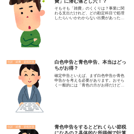
費」に潜む落とし穴！？
そもそも「雑費」のくくりは？事業に関
わる支出だけれど、どの勘定科目で処理
したらいいかわからない出費があったと
きに活躍してくれる勘定科目が「雑費」
です。ですが、この「雑費」はどのよう
な経費が対象になるのでしょうか？雑費
とは、費用のうち他のどの...
白色申告と青色申告、本当はどっ
仕訳・経費・節税対策
ちがお得？
確定申告といえば、まず白色申告か青色
申告かを考える必要があります。おそら
く一般的には「青色の方がお得だけど手
間がかかる」といったイメージでしょ
う。また、収入が高いなら青色申告にし
た方が良いとも言われていますが、実際
の所どうでしょうか。白色申...
青色申告をするとどれくらい節税
仕訳・経費・節税対策
になるの？具体的な所得例で計算