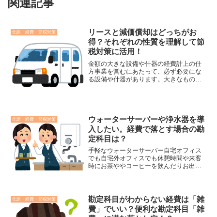
関連記事
リースと減価償却はどっちがお
仕訳・経費・節税対策
得？それぞれの性質を理解して節
税対策に活用！
金額の大きな設備や什器の経費計上の仕
方事業を営むにあたって、必ず必要にな
る設備や什器があります。大きなものに
なると金額もかさばり、出費もさること
ながらその経費は事業の利益を一時的だ
としても大きく削ります。そのような高
額の設備や什器は使い捨て...
ウォーターサーバーや浄水器を導
仕訳・経費・節税対策
入したい。経費で落とす場合の勘
定科目は？
手軽なウォーターサーバー自宅オフィス
でも自宅外オフィスでも休憩時間や来客
時にお茶ややコーヒーを飲んだりお出し
したりしますよね。キッチンや給湯室の
水道を使うのが普通かと思いますが、そ
のような設備が不十分なときに水道代わ
りにできるのがレンタルの...
勘定科目がわからない経費は「雑
仕訳・経費・節税対策
費」でいい？便利な勘定科目「雑