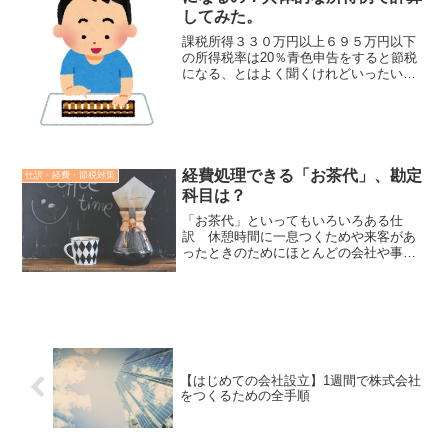
してみた。
課税所得３３０万円以上６９５万円以下
の所得税率は20％青色申告をすると節税
になる、とはよく聞くけれどいったいど
のくらいの額が節税になるのでしょう
か。そもそも、給与収入にどれくらいの
所得税がかかっているのかを知っていな
くてはなりません。給与年...
経費処理できる「お茶代」、勘定
仕訳・経費・節税対策
科目は？
「お茶代」といってもいろいろある仕
訳 休憩時間に一息つくためや来客があ
ったときのためにほとんどの会社や事業
主はお茶やそれに準ずる飲料などを用意
しているかと思います。「領収書、お茶
代で」と一口に言っても、目的次第で勘
定科目が変わってきます。様...
【はじめての会社設立】1週間で株式会社
をつくるための全手順