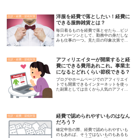
したりしますよね。キッチンや給湯室の
水道を使うのが普通かと思いますが、そ
のような設備が不十分なときに水道代わ
りにできるのがレンタルの...
洋服を経費で落としたい！経費に
仕訳・経費・節税対策
できる服飾雑貨とは？
毎日着るものを経費で落とせたら…ビジ
ネスパーソンとして、勤務中の身だしな
みも仕事の一つ。見た目の印象次第でク
ライアントの返事が左右されることも、
人間ですからないとは言い切れません。
身だしなみは人となりを表すとも言われ
アフィリエイターが開業すると経
ますし。ですが、毎日の服...
仕訳・経費・節税対策
費にできる費用あれこれ。事業主
になるとどれくらい節税できる？
ブログやホームページでのアフィリエイ
トでも開業できるインターネットを使っ
た副業としては古くから人気のアフィリ
エイトなどの広告収入。その広告収入も
年間20万円以上になれば確定申告をしな
ければならないのは、今やインターネッ
トを使って副業をしてい...
経費で認められやすいものはなん
仕訳・経費・節税対策
だろう？
確定申告の際、経費で認められやすいも
のもあれば、そうではないものもあるも