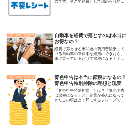
のです。そこで経費として認められやす
いものはどういったものなのかも知って
おきましょう。書籍以外に思うかもしれ
ませんが、書籍は経費として認められや
すいものとして知られてい...
自動車を経費で落とすのは本当に
仕訳・経費・節税対策
お得なの？
経費で落とせる車関連の費用普段乗って
いる自動車の諸費用を経費にできたら、
車に乗っているだけで節税になる！？経
費で落とせる車両関連費はどういったも
のがあるでしょうか。見ていきましょ
う。○燃料費いわゆるガソリン代です。レ
青色申告は本当に節税になるの？
ギュラー・ハイオクガソリ...
仕訳・経費・節税対策
青色申告特別控除の理想と現実
「青色申告特別控除」とは？「青色申告
は節税になる」と、副業が盛んになって
きたこの頃はよく耳にするフレーズで
す。この「青色申告」がなぜ節税になる
かといえば、「青色申告特別控除」があ
るからですね。「青色申告特別控除」と
は、青色申告をしている人は...