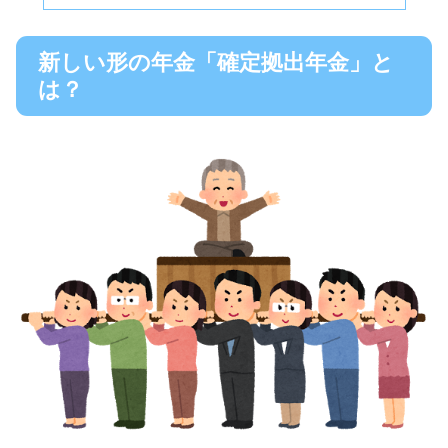
新しい形の年金「確定拠出年金」と
は？