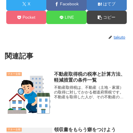
X
Facebook
はてブ
Pocket
LINE
コピー
takuto
関連記事
不動産取得税の税率と計算方法、
マネー全般
軽減措置の条件一覧
不動産取得税は、不動産（土地・家屋）
の取得に対してかかる都道府県税です。
不動産を取得した人が、その不動産の所
在する都道府県に1度だけ納める税金で
す。この税金は登記の有無を問わないた
め、登記してない状態でも取得していた
場合は課税対象となります...
領収書をもらう癖をつけよう
マネー全般