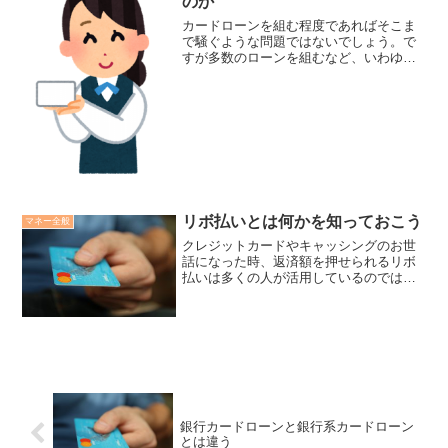
のか
カードローンを組む程度であればそこま
で騒ぐような問題ではないでしょう。で
すが多数のローンを組むなど、いわゆる
「多重債務」となると話は別です。いく
つものローン・借金を抱えるようになる
と、結局多くの人がいずれは債務整理、
自己破産へと追い込まれる...
リボ払いとは何かを知っておこう
マネー全般
クレジットカードやキャッシングのお世
話になった時、返済額を押せられるリボ
払いは多くの人が活用しているのではな
いでしょうか。ですがリボ払いは正しく
理解しておかないと借金だけが増えてい
く形になるので気を付けなければなりま
せん。一方で有効活用も可...
銀行カードローンと銀行系カードローン
とは違う