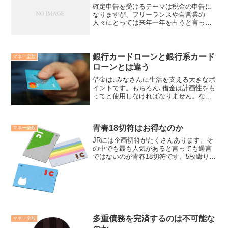
確定申告を受けるテーマは税金の申告に
なりますが、フリーランスや自営業の
人々にとっては来年一年を占うと言って
も過言ではない程重要な物です。そうで
す、税金の額や保険料が決まるものでも
あるからです。それだけに、確定申告で
は出来る限り節税をと思うも...
銀行カードローンと銀行系カード
マネー全般
ローンとは違う
借金は､みなさんに生活を支える大きなポ
イントです。もちろん､借金は計画性をも
ってと使用しなければなりません。なぜ
なら、借金は､お金の前借りが出来てしま
う方法ですが､後からお金を返済しなけれ
ばならないつらい債務を背負うからで
青春18切符はお得なのか
す。ただし､借りる...
マネー全般
JRには企画切符がたくさんあります。そ
の中でも最も人気があると言っても過言
ではないのが青春18切符です。5枚綴りで
11,850円。乗り降り自由ということで鉄
道マニアからだけではなく、様々な人か
ら人気を集めているのですが、実際得な
のか。使い方...
多重債務を完済するのは不可能な
マネー全般