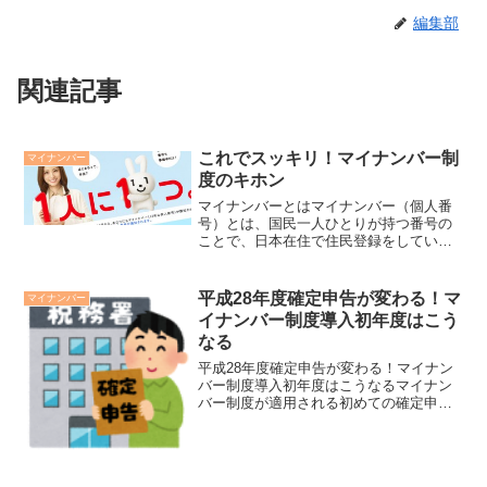
編集部
関連記事
これでスッキリ！マイナンバー制
マイナンバー
度のキホン
マイナンバーとはマイナンバー（個人番
号）とは、国民一人ひとりが持つ番号の
ことで、日本在住で住民登録をしている
全ての人に12桁の番号が割り当てられま
す。平成27年10月から、国や市区町村な
どの複数の機関に登録されている個人情
平成28年度確定申告が変わる！マ
マイナンバー
報を、同一人物の情...
イナンバー制度導入初年度はこう
なる
平成28年度確定申告が変わる！マイナン
バー制度導入初年度はこうなるマイナン
バー制度が適用される初めての確定申告
平成28年にマイナンバー制度が導入され
ました。これによって、平成28年度分か
らの確定申告が少し変わります。そもそ
も、マイナンバー制...