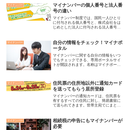
マイナンバーの個人番号と法人番
マイナンバー
号の違い
マイナンバー制度では、国民一人ひとり
に付与される個人番号と、株式会社をは
じめとした法人に付与される法人番号と
があります。この2つの違いについてまと
めてみました。単に桁数が違うだけでな
く、他にも異なる点が意外と多いんです
自分の情報をチェック！マイナポ
マイナンバー
よ。個人番号と法人番号...
ータル
マイナンバーに関する自分の情報をいつ
でもチェックできる、専用ポータルサイ
トが開設されます。名称はマイナポータ
ル。オープンの時期は平成29年1月ごろと
なっています。自分の情報を確認できる
のはもちろんのこと、いつ誰が、何のた
住民票の住所地以外に通知カード
めに、自分の情報を照...
マイナンバー
を送ってもらう居所登録
マイナンバーの通知カードは、住民票を
有するすべての住民に対し、簡易書留に
て送られてきます。世帯主宛てにまとめ
て送られてきます。特に手続きをしなく
ても、自動的に住民票の住所に送られて
くるので、そこに住んでいる場合は特に
相続税の申告にもマイナンバーが
マイナンバー
気にしなくてもよいのです...
必要