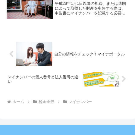
平成28年1月1日以降の相続、または遺贈
によって取得した財産を申告する際は、
申告書にマイナンバーを記載する必要が
あります。財産の取得者が個人の場合は
個人番号を、株式会社や社団・財団など
の場合は法人場号を使うんですが、ここ
で注意点が1つ。被相...
自分の情報をチェック！マイナポータル
マイナンバーの個人番号と法人番号の違
い
ホーム
税金全般
マイナンバー